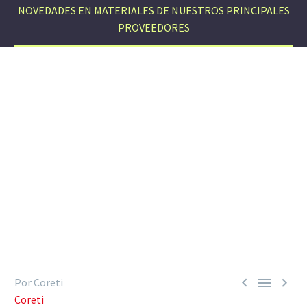
NOVEDADES EN MATERIALES DE NUESTROS PRINCIPALES
PROVEEDORES



Por Coreti
Coreti