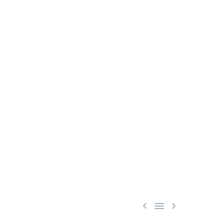


