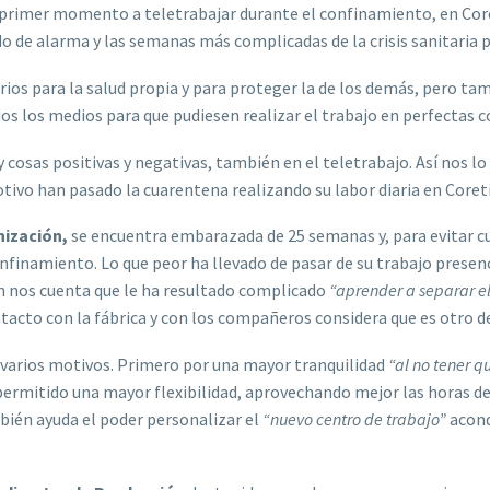
 primer momento a teletrabajar durante el confinamiento, en Cor
o de alarma y las semanas más complicadas de la crisis sanitaria 
rios para la salud propia y para proteger la de los demás, pero ta
os los medios para que pudiesen realizar el trabajo en perfectas co
y cosas positivas y negativas, también en el teletrabajo. Así nos 
tivo han pasado la cuarentena realizando su labor diaria en Coret
nización,
se encuentra embarazada de 25 semanas y, para evitar cua
nfinamiento. Lo que peor ha llevado de pasar de su trabajo presenci
én nos cuenta que le ha resultado complicado
“aprender a separar e
ontacto con la fábrica y con los compañeros considera que es otro d
or varios motivos. Primero por una mayor tranquilidad
“al no tener q
a permitido una mayor flexibilidad, aprovechando mejor las horas
bién ayuda el poder personalizar el
“nuevo centro de trabajo”
acond