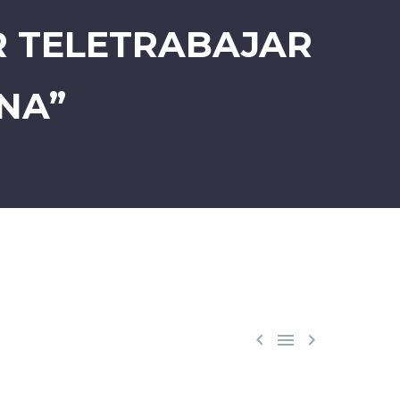
R TELETRABAJAR
NA”


