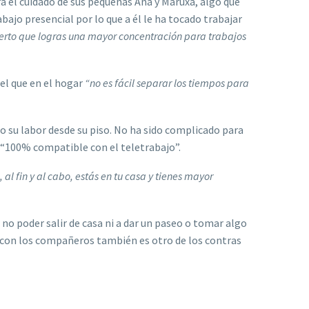
ra el cuidado de sus pequeñas Ana y Maruxa, algo que
bajo presencial por lo que a él le ha tocado trabajar
 cierto que logras una mayor concentración para trabajos
 el que en el hogar
“no es fácil separar los tiempos para
o su labor desde su piso. No ha sido complicado para
s “100% compatible con el teletrabajo”.
l fin y al cabo, estás en tu casa y tienes mayor
 no poder salir de casa ni a dar un paseo o tomar algo
o con los compañeros también es otro de los contras