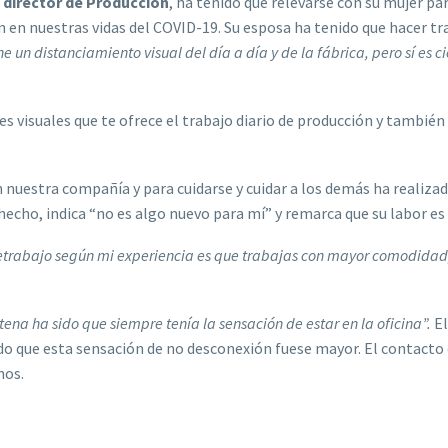
 director de Producción
, ha tenido que relevarse con su mujer pa
 en nuestras vidas del COVID-19. Su esposa ha tenido que hacer tra
e un distanciamiento visual del día a día y de la fábrica, pero sí es
ores visuales que te ofrece el trabajo diario de producción y también
 nuestra compañía y para cuidarse y cuidar a los demás ha realizad
e hecho, indica “no es algo nuevo para mí” y remarca que su labor e
letrabajo según mi experiencia es que trabajas con mayor comodidad, a
tena ha sido que siempre tenía la sensación de estar en la oficina”.
El
cado que esta sensación de no desconexión fuese mayor. El contact
nos.