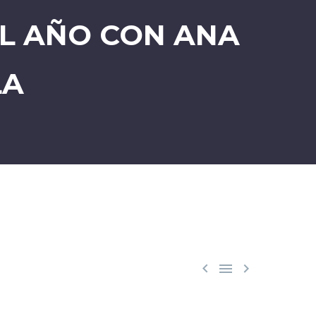
EL AÑO CON ANA
LA


