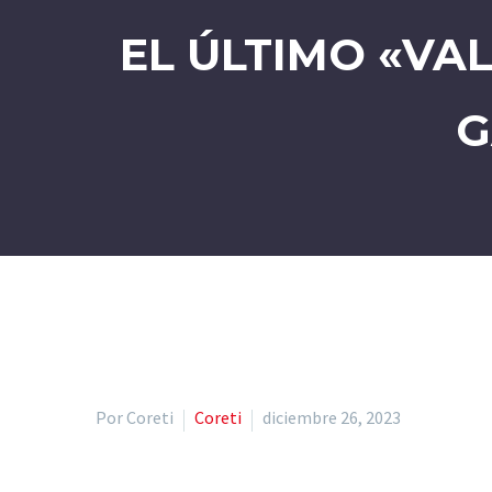
EL ÚLTIMO «VA
G
Por Coreti
Coreti
diciembre 26, 2023