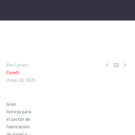



Por Coreti
Coreti
mayo 28, 2020
Gran
noticia para
el sector de
fabricación
de papel y