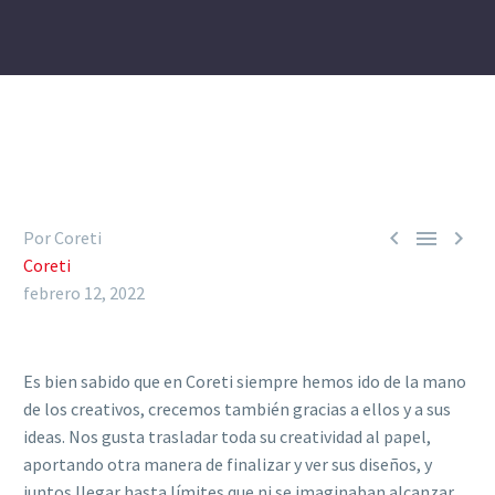



Por Coreti
Coreti
febrero 12, 2022
Es bien sabido que en Coreti siempre hemos ido de la mano
de los creativos, crecemos también gracias a ellos y a sus
ideas. Nos gusta trasladar toda su creatividad al papel,
aportando otra manera de finalizar y ver sus diseños, y
juntos llegar hasta límites que ni se imaginaban alcanzar.