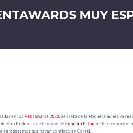
ENTAWARDS MUY ESP
nadas en los
Pentawards 2020
. Se trata de la etiqueta adhesiva re
a Ginebra Pridem´s de la mano de
Enpedra Estudio
. Un reconocimien
que agradecemos que hayan confiado en Coreti.