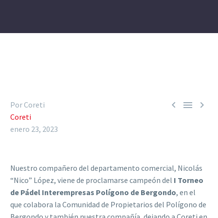



Por Coreti
Coreti
enero 23, 2023
Nuestro compañero del departamento comercial, Nicolás
“Nico” López, viene de proclamarse campeón del
I Torneo
de Pádel Interempresas Polígono de Bergondo
, en el
que colabora la Comunidad de Propietarios del Polígono de
Bergondo y también nuestra compañía, dejando a Coreti en