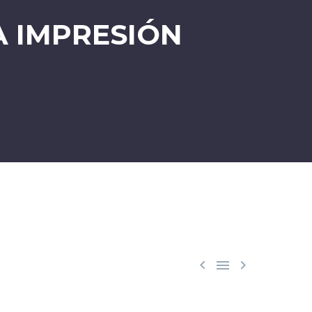
A IMPRESIÓN


