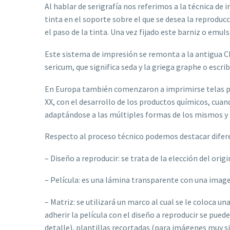
Al hablar de serigrafía nos referimos a la técnica de
tinta en el soporte sobre el que se desea la reproduc
el paso de la tinta. Una vez fijado este barniz o em
Este sistema de impresión se remonta a la antigua Chi
sericum, que significa seda y la griega graphe o escri
En Europa también comenzaron a imprimirse telas pero
XX, con el desarrollo de los productos químicos, cua
adaptándose a las múltiples formas de los mismos y so
Respecto al proceso técnico podemos destacar difer
– Diseño a reproducir: se trata de la elección del ori
– Película: es una lámina transparente con una imagen 
– Matriz: se utilizará un marco al cual se le coloca u
adherir la película con el diseño a reproducir se pue
detalle), plantillas recortadas (para imágenes muy si