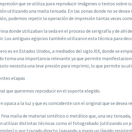
 impresión que se utiliza para reproducir imágenes o textos sobre 
ción utilizando una malla tensada. En las zonas donde no se desea
ulsión, podemos repetir la operación de impresión tantas veces co
na donde utilizaban la seda en el proceso de serigrafía y de ahí de
bir. Los antiguos egipcios también utilizaron esta técnica para deco
 es en Estados Unidos, a mediados del siglo XIX, donde se empieza
ndo toma una importancia relevante ya que permite manifestaciones
lo necesita una leve presión para imprimir, lo que permite su util
entes etapas
ginal que queremos reproducir en el soporte elegido.
opaca a la luz y que es coincidente con el original que se desea re
na fina malla de material sintético o metálico que, una vez tensada, 
den utilizar distintas técnicas como el fotograbado (utilizando un
mples) o por trazado directo (pasando a mano un líquido resistente 