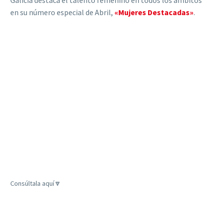
Galicia destaca el talento femenino en todos los ámbitos
en su número especial de Abril,
«Mujeres Destacadas»
.
Consúltala aquí🔽