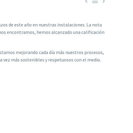



os de este año en nuestras instalaciones. La nota
ue nos encontramos, hemos alcanzado una calificación
os estamos mejorando cada día más nuestros procesos,
a vez más sostenibles y respetuosos con el medio.