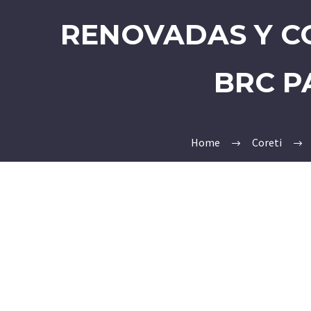
RENOVADAS Y C
BRC P
Home
Coreti