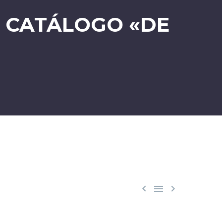
 CATÁLOGO «DE


