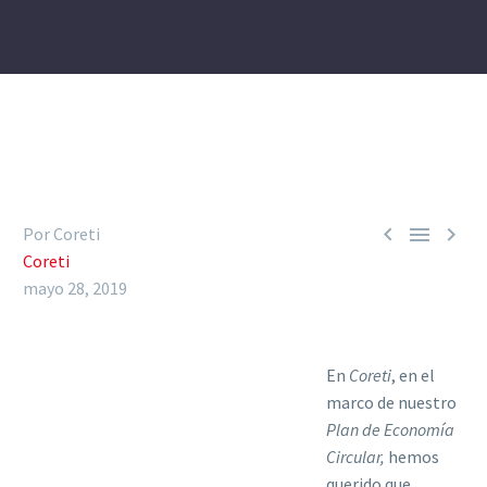



Por Coreti
Coreti
mayo 28, 2019
En
Coreti
, en el
marco de nuestro
Plan de Economía
Circular,
hemos
querido que