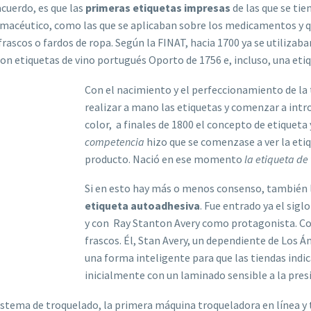
acuerdo, es que las
primeras etiquetas impresas
de las que se ti
armacéutico, como las que se aplicaban sobre los medicamentos y q
ascos o fardos de ropa. Según la FINAT, hacia 1700 ya se utilizaban
on etiquetas de vino portugués Oporto de 1756 e, incluso, una eti
Con el nacimiento y el perfeccionamiento de la 
realizar a mano las etiquetas y comenzar a intr
color, a finales de 1800 el concepto de etiquet
competencia
hizo que se comenzase a ver la eti
producto. Nació en ese momento
la etiqueta de
Si en esto hay más o menos consenso, también l
etiqueta autoadhesiva
. Fue entrado ya el sigl
y con Ray Stanton Avery como protagonista. Co
frascos. Él, Stan Avery, un dependiente de Los Án
una forma inteligente para que las tiendas indica
inicialmente con un laminado sensible a la pres
sistema de troquelado, la primera máquina troqueladora en línea y