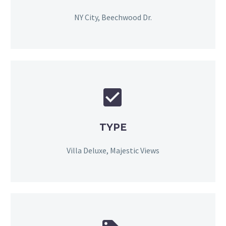
NY City, Beechwood Dr.


TYPE
Villa Deluxe, Majestic Views