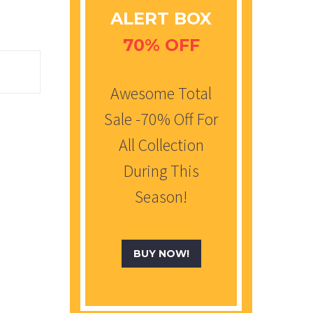
ALERT BOX
70% OFF
Awesome Total
Sale -70% Off For
All Collection
During This
Season!
BUY NOW!