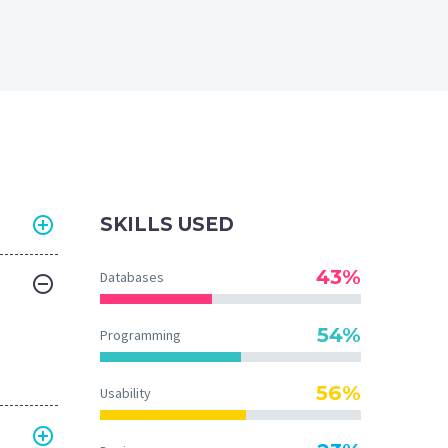
SKILLS USED
43%
Databases
54%
Programming
56%
Usability