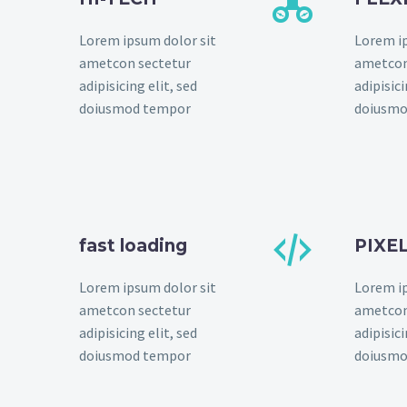


Lorem ipsum dolor sit
Lorem ip
ametcon sectetur
ametcon
adipisicing elit, sed
adipisici
doiusmod tempor
doiusmo


fast loading
PIXE
Lorem ipsum dolor sit
Lorem ip
ametcon sectetur
ametcon
adipisicing elit, sed
adipisici
doiusmod tempor
doiusmo