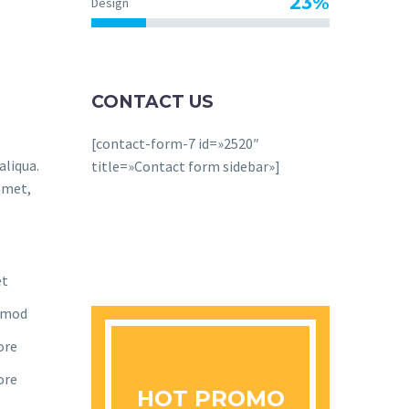
23%
Design
CONTACT US
[contact-form-7 id=»2520″
aliqua.
title=»Contact form sidebar»]
amet,
et
usmod
ore
ore
HOT PROMO