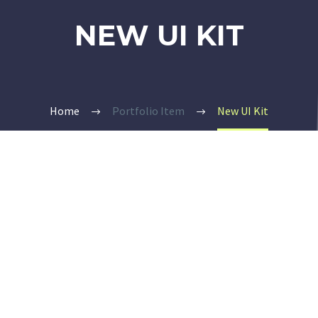
NEW UI KIT
Home
Portfolio Item
New UI Kit