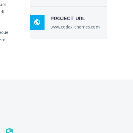
sum
di
PROJECT URL

www.codex-themes.com
eque
rem