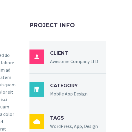
PROJECT INFO
CLIENT
sed do

Awesome Company LTD
 labore
im ad
ptatem
quisquam
CATEGORY

lor sit
Mobile App Design
isci
mquam
a dolor
TAGS

et
WordPress, App, Design
rat