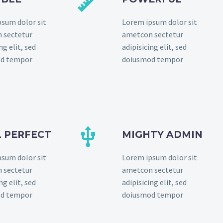


sum dolor sit
Lorem ipsum dolor sit
 sectetur
ametcon sectetur
ng elit, sed
adipisicing elit, sed
d tempor
doiusmod tempor


L PERFECT
MIGHTY ADMIN
sum dolor sit
Lorem ipsum dolor sit
 sectetur
ametcon sectetur
ng elit, sed
adipisicing elit, sed
d tempor
doiusmod tempor