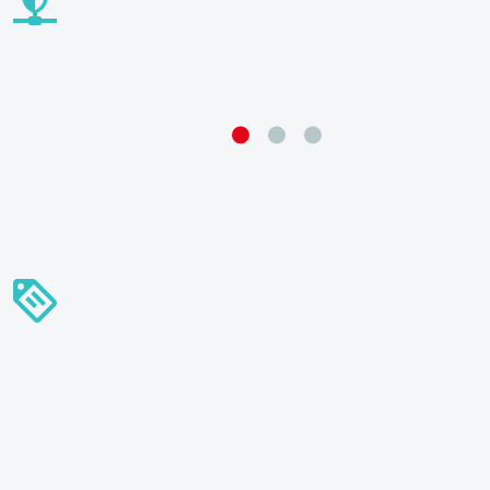



