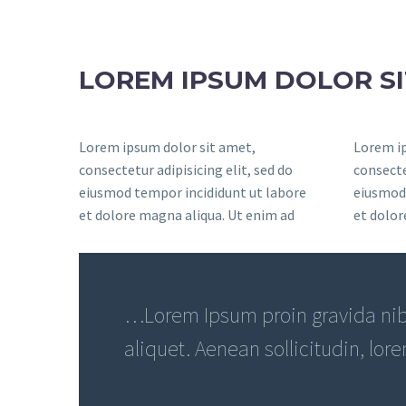
LOREM IPSUM DOLOR S
Lorem ipsum dolor sit amet,
Lorem ip
consectetur adipisicing elit, sed do
consecte
eiusmod tempor incididunt ut labore
eiusmod 
et dolore magna aliqua. Ut enim ad
et dolor
…Lorem Ipsum proin gravida nibh
aliquet. Aenean sollicitudin, lor