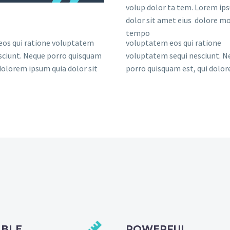
volup dolor ta tem. Lorem ip
dolor sit amet eius dolore mo
tempo
eos qui ratione voluptatem
voluptatem eos qui ratione
sciunt. Neque porro quisquam
voluptatem sequi nesciunt. N
 dolorem ipsum quia dolor sit
porro quisquam est, qui dolo
IBLE
POWERFUL