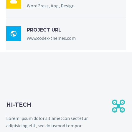

WordPress, App, Design
PROJECT URL

www.codex-themes.com


HI-TECH
Lorem ipsum dolor sit ametcon sectetur
adipisicing elit, sed doiusmod tempor