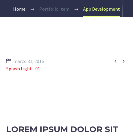
Home
Portfolio Item
App Development


marzo 31, 2016
Splash Light - 01
LOREM IPSUM DOLOR SIT