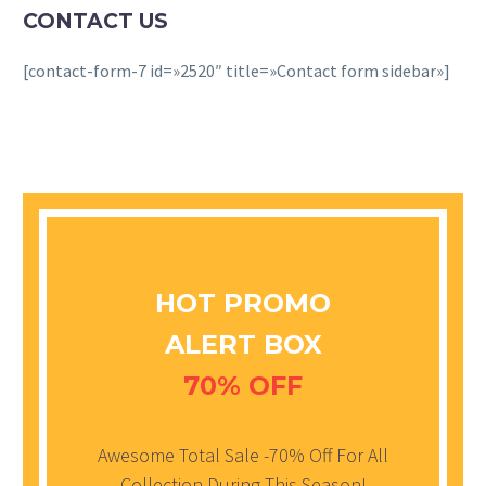
CONTACT US
[contact-form-7 id=»2520″ title=»Contact form sidebar»]
HOT PROMO
ALERT BOX
70% OFF
Awesome Total Sale -70% Off For All
Collection During This Season!