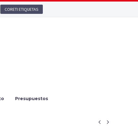
CORETI ETIQUETAS
to
Presupuestos

