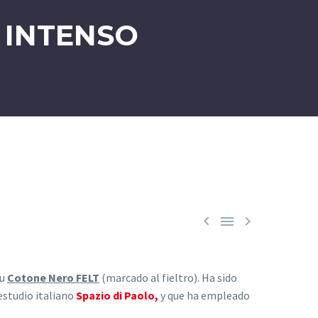
 INTENSO



su
Cotone Nero FELT
(marcado al fieltro). Ha sido
 estudio italiano
Spazio di Paolo,
y que ha empleado