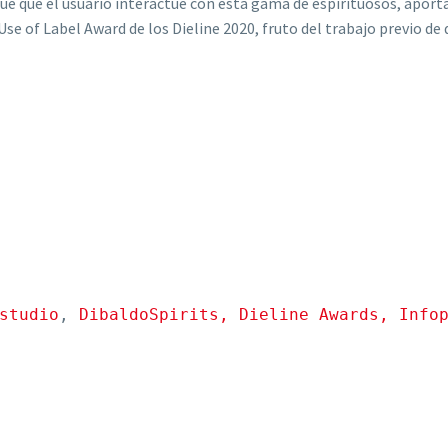
gue que el usuario interactúe con esta gama de espirituosos, aport
e of Label Award de los Dieline 2020, fruto del trabajo previo de d
studio
, 
DibaldoSpirits,
Dieline Awards, 
Info