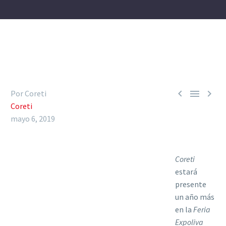



Por Coreti
Coreti
mayo 6, 2019
Coreti
estará
presente
un año más
en la
Feria
Expoliva