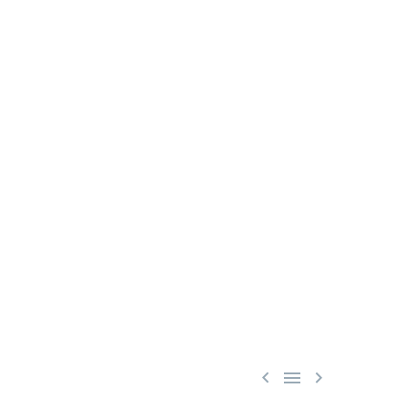


