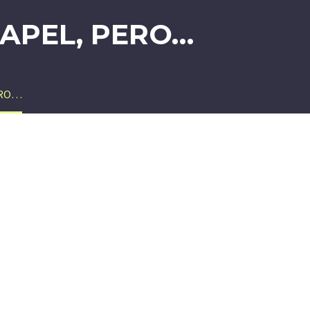
PAPEL, PERO…
ERO…