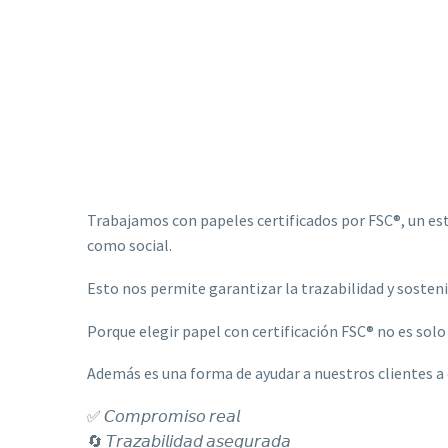
Trabajamos con papeles certificados por FSC®, un es
como social.
Esto nos permite garantizar la trazabilidad y sostenib
Porque elegir papel con certificación FSC® no es solo
Además es una forma de ayudar a nuestros clientes a
✅ 𝘊𝘰𝘮𝘱𝘳𝘰𝘮𝘪𝘴𝘰 𝘳𝘦𝘢𝘭
🔄 𝘛𝘳𝘢𝘻𝘢𝘣𝘪𝘭𝘪𝘥𝘢𝘥 𝘢𝘴𝘦𝘨𝘶𝘳𝘢𝘥𝘢