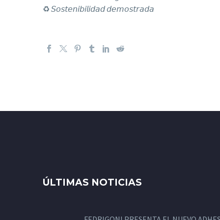
♻️​ 𝘚𝘰𝘴𝘵𝘦𝘯𝘪𝘣𝘪𝘭𝘪𝘥𝘢𝘥 𝘥𝘦𝘮𝘰𝘴𝘵𝘳𝘢𝘥𝘢
ÚLTIMAS NOTICIAS
FEDRIGONI PRESENTA EL NUEVO ADHES