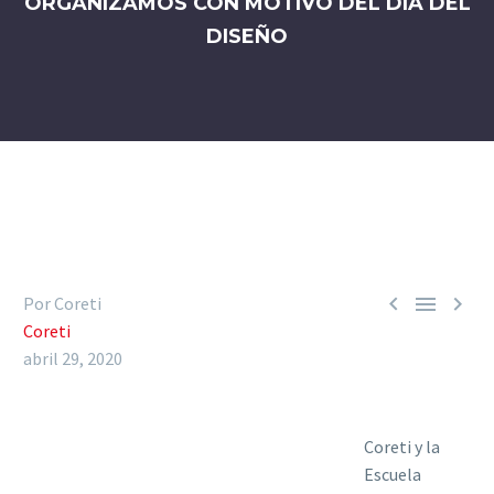
ORGANIZAMOS CON MOTIVO DEL DÍA DEL
DISEÑO



Por Coreti
Coreti
abril 29, 2020
Coreti y la
Escuela