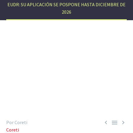
EUDR: SU APLICACIÓN SE POSPONE HASTA DICIEMBRE DE
2026



Por Coreti
Coreti