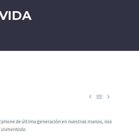
VIDA



tphone de última generación en nuestras manos, nos
ad aumentada.