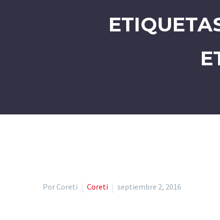
ETIQUETA
E
Por Coreti
Coreti
septiembre 2, 2016