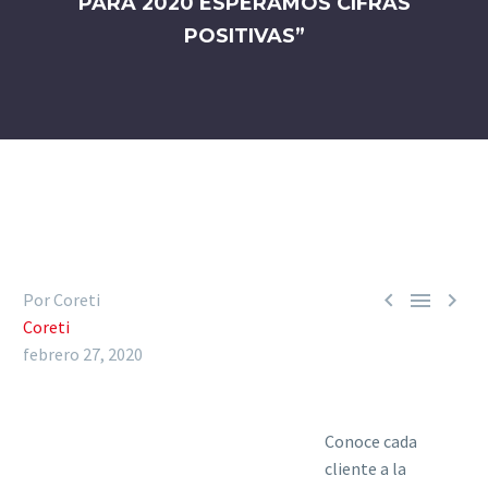
PARA 2020 ESPERAMOS CIFRAS
POSITIVAS”



Por Coreti
Coreti
febrero 27, 2020
Conoce cada
cliente a la