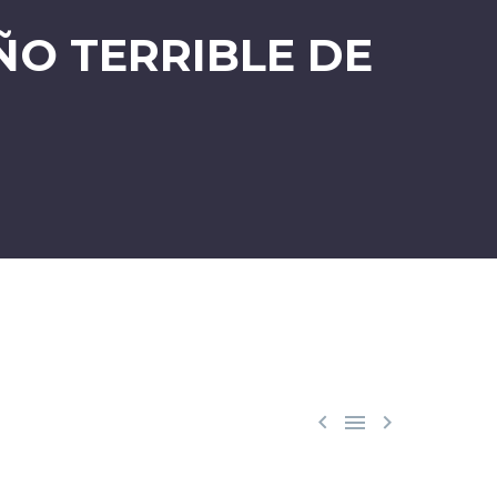
ÑO TERRIBLE DE


