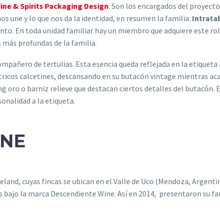
ine & Spirits Packaging Design
. Son los encargados del proyect
 nos une y lo que nos da la identidad, en resumen la familia.
Intrata
tinto. En toda unidad familiar hay un miembro que adquiere este rol
es más profundas de la familia.
compañero de tertulias. Esta esencia queda reflejada en la etiqueta
ntricos calcetines, descansando en su butacón vintage mientras acar
 oro o barniz relieve que destacan ciertos detalles del butacón.
onalidad a la etiqueta.
INE
and, cuyas fincas se ubican en el Valle de Uco (Mendoza, Argentin
ios bajo la marca Descendiente Wine. Así en 2014, presentaron su fa