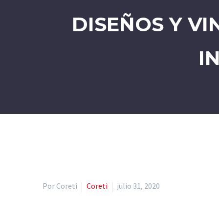
DISEÑOS Y VI
I
Por Coreti
Coreti
julio 31, 2020