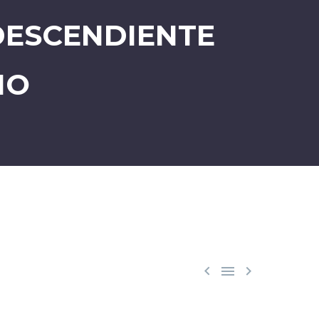
 DESCENDIENTE
NO


