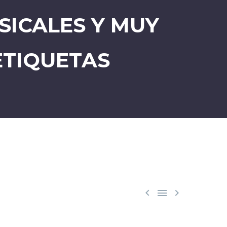
SICALES Y MUY
ETIQUETAS


