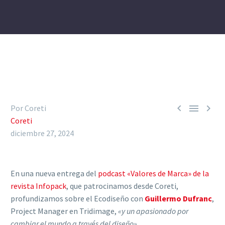



Por Coreti
Coreti
diciembre 27, 2024
En una nueva entrega del
podcast «Valores de Marca» de la
revista Infopack
, que patrocinamos desde Coreti,
profundizamos sobre el Ecodiseño con
Guillermo Dufranc
,
Project Manager en Tridimage,
«y un apasionado por
cambiar el mundo a través del diseño».