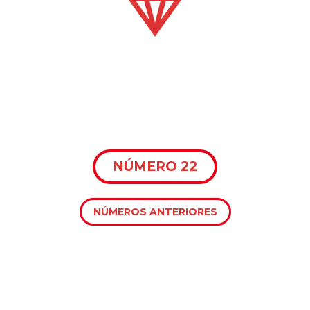


CORETI NOVAS
NÚMERO 22
NÚMEROS ANTERIORES