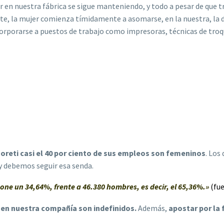
ujer en nuestra fábrica se sigue manteniendo, y todo a pesar de que
te, la mujer comienza tímidamente a asomarse, en la nuestra, la de 
orporarse a puestos de trabajo como impresoras, técnicas de troqu
oreti casi el 40 por ciento de sus empleos son femeninos
. Los
y debemos seguir esa senda.
pone un 34,64%, frente a 46.380 hombres, es decir, el 65,36%.»
(fu
 en nuestra compañía son indefinidos.
Además,
apostar por la 