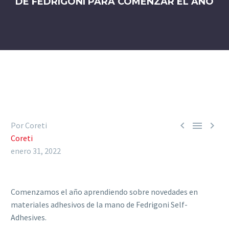
DE FEDRIGONI PARA COMENZAR EL AÑO



Por Coreti
Coreti
enero 31, 2022
Comenzamos el año aprendiendo sobre novedades en
materiales adhesivos de la mano de Fedrigoni Self-
Adhesives.