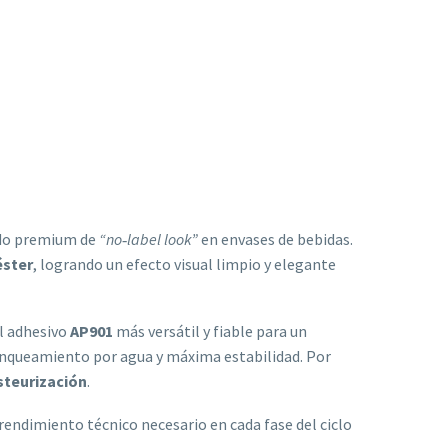
ado premium de
“no‑label look”
en envases de bebidas.
éster
, logrando un efecto visual limpio y elegante
el adhesivo
AP901
más versátil y fiable para un
anqueamiento por agua y máxima estabilidad. Por
steurización
.
 rendimiento técnico necesario en cada fase del ciclo