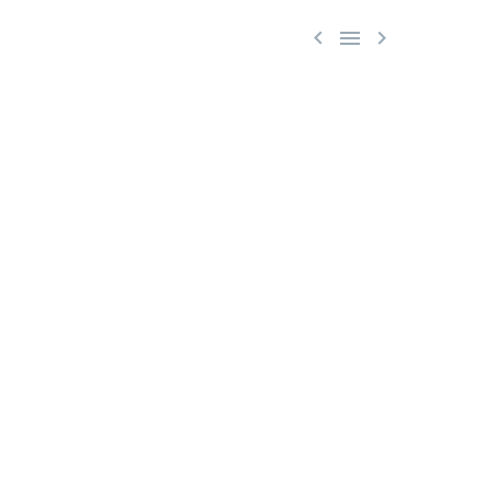


