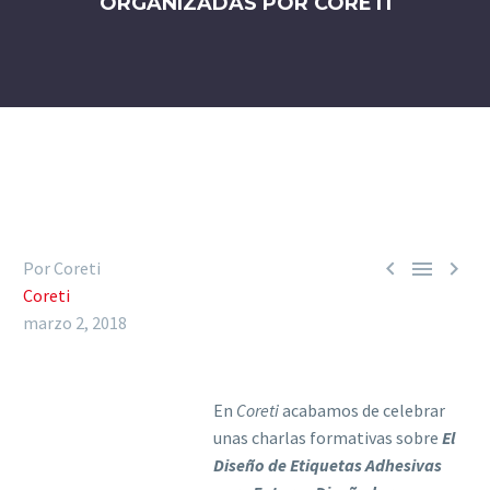
ORGANIZADAS POR CORETI



Por Coreti
Coreti
marzo 2, 2018
En
Coreti
acabamos de celebrar
unas charlas formativas sobre
El
Diseño de Etiquetas Adhesivas