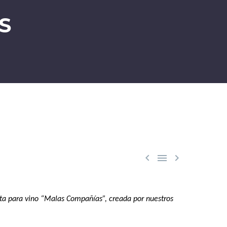
S



a para vino “Malas Compañías”, creada por nuestros