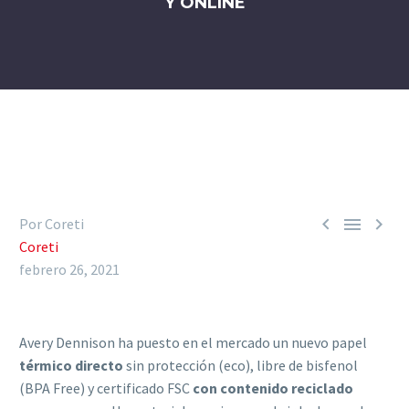
Y ONLINE



Por Coreti
Coreti
febrero 26, 2021
Avery Dennison ha puesto en el mercado un nuevo papel
térmico directo
sin protección (eco), libre de bisfenol
(BPA Free) y certificado FSC
con contenido reciclado