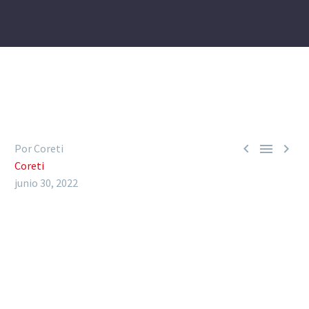



Por Coreti
Coreti
junio 30, 2022