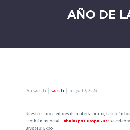
AÑO DE L
Por Coreti
Coreti
mayo 19, 2023
Nuestros proveedores de materia prima, también los d
también mundial.
Labelexpo Europe 2023
se celebra
Brussels Expo.