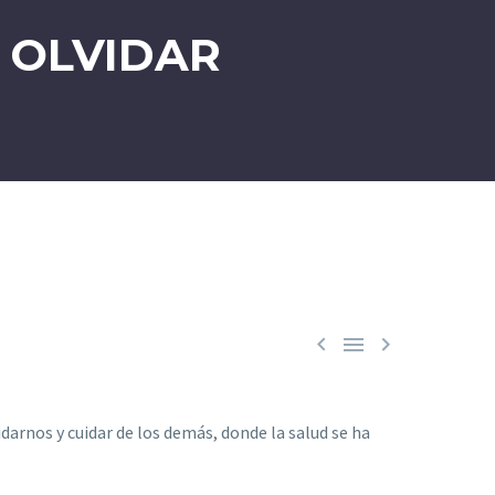
O OLVIDAR



arnos y cuidar de los demás, donde la salud se ha