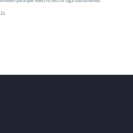
también para que nuestro sector siga funcionando.
21.