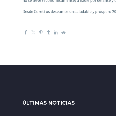
no se lleve (económicamente) a nadie por delante y 
Desde Coreti os deseamos un saludable y próspero 20
ÚLTIMAS NOTICIAS