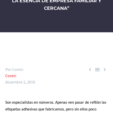
LA ESENCIA DE EMPRESA FAMILIAR Y
CERCANA”



Por Coreti
Coreti
diciembre 2, 2019
Son especialistas en números. Apenas ven pasar de refilón las
etiquetas adhesivas que fabricamos, pero sin ellos poco