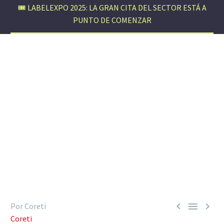
🎟️ LABELEXPO 2025: LA GRAN CITA DEL SECTOR ESTÁ A
PUNTO DE COMENZAR



Por Coreti
Coreti