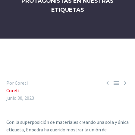
PROTAGONISTAS EN NUESTRAS
ETIQUETAS



Por Coreti
Coreti
junio 30, 2023
Con la superposición de materiales creando una sola y única
etiqueta, Enpedra ha querido mostrar la unión de